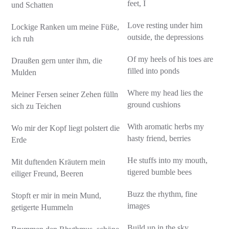
feet, I
und Schatten
Love resting under him
Lockige Ranken um meine Füße,
outside, the depressions
ich ruh
Of my heels of his toes are
Draußen gern unter ihm, die
filled into ponds
Mulden
Where my head lies the
Meiner Fersen seiner Zehen fülln
ground cushions
sich zu Teichen
With aromatic herbs my
Wo mir der Kopf liegt polstert die
hasty friend, berries
Erde
He stuffs into my mouth,
Mit duftenden Kräutern mein
tigered bumble bees
eiliger Freund, Beeren
Buzz the rhythm, fine
Stopft er mir in mein Mund,
images
getigerte Hummeln
Build up in the sky