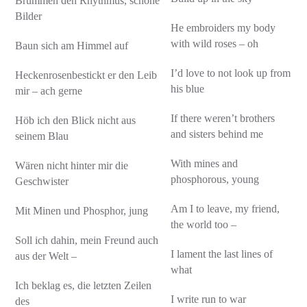
Brummen den Rhythmus, schöne
Bilder
He embroiders my body
with wild roses – oh
Baun sich am Himmel auf
I’d love to not look up from
Heckenrosenbestickt er den Leib
his blue
mir – ach gerne
If there weren’t brothers
Höb ich den Blick nicht aus
and sisters behind me
seinem Blau
With mines and
Wären nicht hinter mir die
phosphorous, young
Geschwister
Am I to leave, my friend,
Mit Minen und Phosphor, jung
the world too –
Soll ich dahin, mein Freund auch
I lament the last lines of
aus der Welt –
what
Ich beklag es, die letzten Zeilen
I write run to war
des