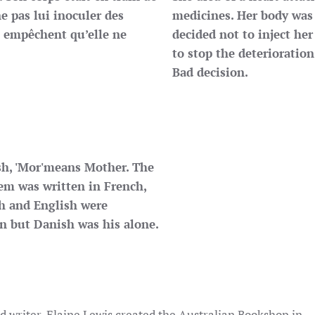
ne pas lui inoculer des
medicines. Her body was 
i empêchent qu’elle ne
decided not to inject her
to stop the deterioration
Bad decision.
ish, 'Mor'means Mother. The
oem was written in French,
h and English were
 but Danish was his alone.
 writer, Elaine Lewis created the Australian Bookshop in