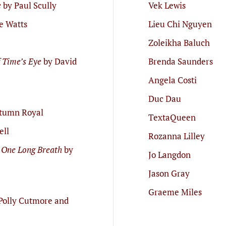
e
by Paul Scully
Vek Lewis
e Watts
Lieu Chi Nguyen
Zoleikha Baluch
f Time’s Eye
by David
Brenda Saunders
Angela Costi
Duc Dau
tumn Royal
TextaQueen
ell
Rozanna Lilley
 One Long Breath
by
Jo Langdon
Jason Gray
Graeme Miles
Polly Cutmore and