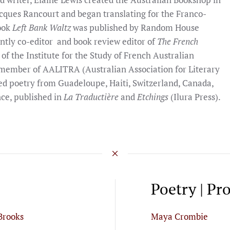
acques Rancourt and began translating for the Franco-
book
Left Bank Waltz
was published by Random House
ently co-editor and book review editor of
The French
l of the Institute for the Study of French Australian
 member of AALITRA (Australian Association for Literary
ted poetry from Guadeloupe, Haiti, Switzerland, Canada,
ce, published in
La Traductière
and
Etchings
(Ilura Press).
Poetry | Pr
Brooks
Maya Crombie