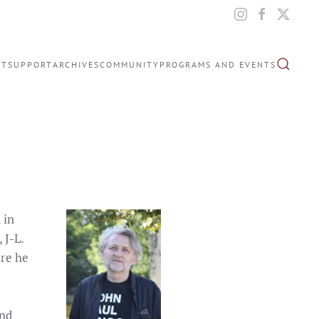
IT
SUPPORT
ARCHIVES
COMMUNITY
PROGRAMS AND EVENTS
 in
 J-L.
ere he
and