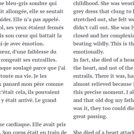
be bleu-gris sombre qui
childhood. She was wear
ait allongée, elle se sentait
grey dress that clung to
aider. Elle n’a pas appelé.
stretched out, she felt w
sol, ses yeux étaient fermés
didn’t call out. She was l
ais son cœur qui battait la
closed and her complexion
ai-je avec émotion.
beating wildly. This is t
cœur, d’une faiblesse du
emotionally.
rongeait ses entrailles.
In fact, she died of a hea
resque soulagé parce que j’ai
the heart, and not of th
oute ma vie. Je les
entrails. There it was, h
ieux panard mon père comme
almost relieved because I
’était cela, ils pouvaient
this precise moment. I a
y était arrivé. Le grand
and that old dog my fathe
was it, they too could di
great passing.
e cardiaque. Elle avait pris
Son corps était en train de
She died of a heart attack