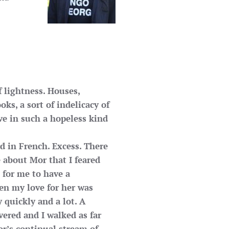
of lightness. Houses,
oks, a sort of indelicacy of
ve in such a hopeless kind
d in French. Excess. There
 about Mor that I feared
 for me to have a
ven my love for her was
 quickly and a lot. A
vered and I walked as far
r’s continual stream of