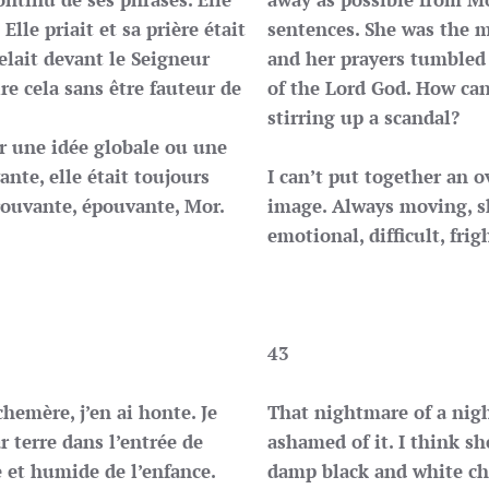
 Elle priait et sa prière était
sentences. She was the m
elait devant le Seigneur
and her prayers tumbled
e cela sans être fauteur de
of the Lord God. How can
stirring up a scandal?
er une idée globale ou une
nte, elle était toujours
I can’t put together an ov
ouvante, épouvante, Mor.
image. Always moving, s
emotional, difficult, fri
43
hemère, j’en ai honte. Je
That nightmare of a nigh
r terre dans l’entrée de
ashamed of it. I think sh
e et humide de l’enfance.
damp black and white ch