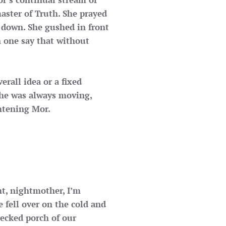
aster of Truth. She prayed
 down. She gushed in front
 one say that without
erall idea or a fixed
he was always moving,
ghtening Mor.
t, nightmother, I’m
e fell over on the cold and
ecked porch of our