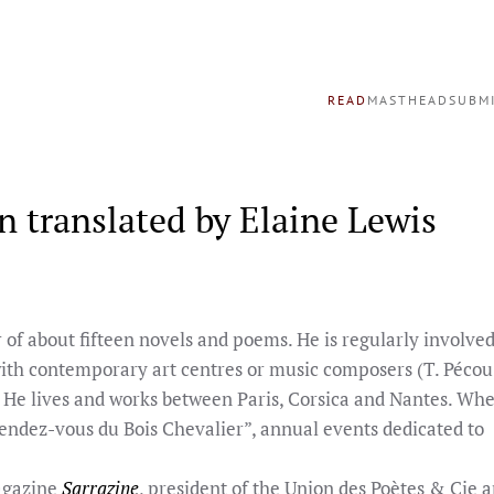
READ
MASTHEAD
SUBM
n translated by Elaine Lewis
 of about fifteen novels and poems. He is regularly involved
 with contemporary art centres or music composers (T. Pécou,
). He lives and works between Paris, Corsica and Nantes. Wh
endez-vous du Bois Chevalier”, annual events dedicated to
.
magazine
Sarrazine
, president of the Union des Poètes & Cie 