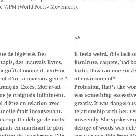
 the WPM (World Poetry Movement).
36
que de légèreté. Des
It feels weird, this lack 
tapis, des mauvais livres,
furniture, carpets, bad bo
 du goût. Comment peut-on
taste. How can one survi
ent d’un si mauvais genre ?
of environment?
français. Excès. Mor avait
Profusion, that’s the wor
ue je craignais infiniment.
was something excessive
i d’être en relation avec
greatly. It was dangerous
 elle était inconvenant.
relationship with her. E
beaucoup. Un déluge de mots
unseemly. She spoke very
ignais en marchant le plus
deluge of words was deli
ontinu de ses phrases. Elle
away as possible from Mo