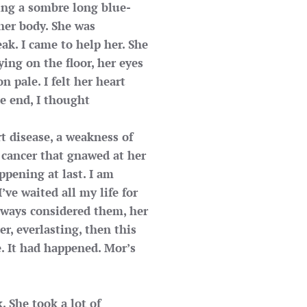
ing a sombre long blue-
 her body. She was
eak. I came to help her. She
ying on the floor, her eyes
 pale. I felt her heart
he end, I thought
rt disease, a weakness of
e cancer that gnawed at her
appening at last. I am
’ve waited all my life for
lways considered them, her
r, everlasting, then this
e. It had happened. Mor’s
. She took a lot of