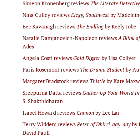
Simeon Kronenberg reviews
The Literate Detectiv
Nina Culley reviews
Elegy, Southwest
by Madelein
Bec Kavanagh reviews
The Endling
by Keely Jobe
Natalie Damjanovich-Napoleon reviews
A Blink o
Adès
Angela Costi reviews
Gold Digger
by Lisa Collyer
Paris Rosemont reviews
The Drama Student
by Au
Margaret Bradstock reviews
Thistle
by Kate Maxw
Sreepurna Datta reviews
Gather Up Your World In
S. Shakthidharan
Isabel Howard reviews
Cannon
by Lee Lai
Terry Widders reviews
Peter of Dhirri-aay-aay
by 
David Paull